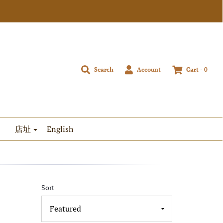
Search
Account
Cart -
0
店址
English
Sort