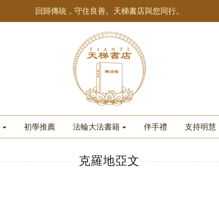
回歸傳統，守住良善。天梯書店與您同行。
初學推薦
法輪大法書籍
伴手禮
支持明慧
克羅地亞文