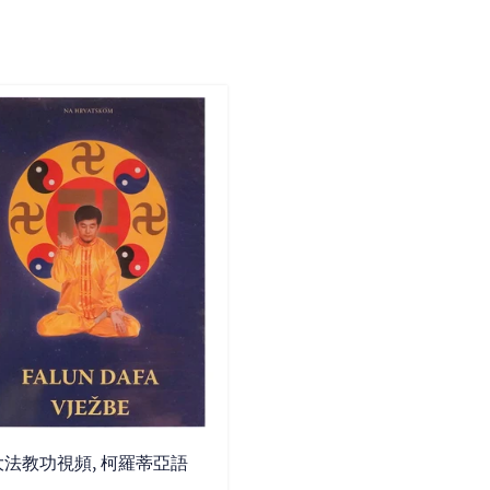
法教功視頻, 柯羅蒂亞語