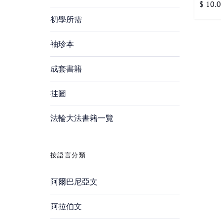
$ 10.
初學所需
袖珍本
成套書籍
挂圖
法輪大法書籍一覽
按語言分類
阿爾巴尼亞文
阿拉伯文