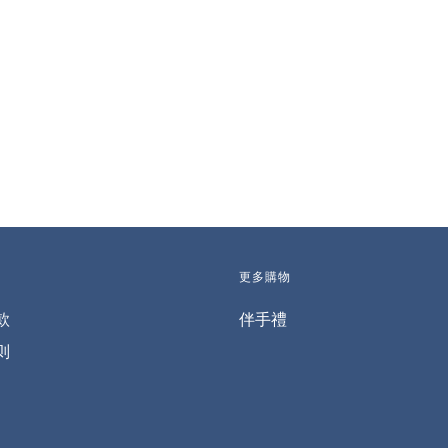
更多購物
款
伴手禮
则