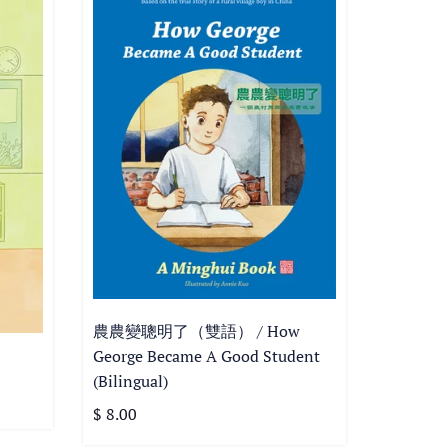
農農變聰明了（雙語） / How
George Became A Good Student
(Bilingual)
$ 8.00