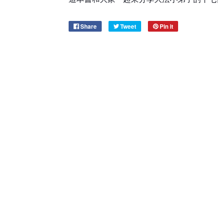
Share
Tweet
Pin it