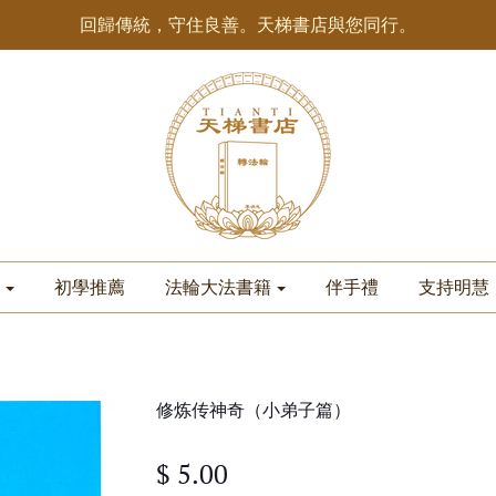
回歸傳統，守住良善。天梯書店與您同行。
初學推薦
法輪大法書籍
伴手禮
支持明慧
修炼传神奇（小弟子篇）
$ 5.00