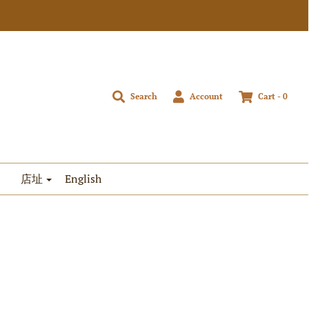
Search
Account
Cart -
0
店址
English