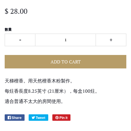
$ 28.00
數量
-
+
ADD TO CART
天梯檀香。用天然檀香木粉製作。
每炷香長度8.25英寸 (21厘米），每盒100炷。
適合普通不太大的房間使用。
Share
Tweet
Pin it