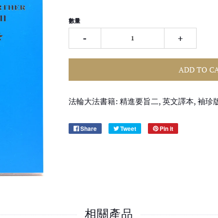
數量
-
+
ADD TO C
法輪大法書籍: 精進要旨二, 英文譯本, 袖珍
Share
Tweet
Pin it
相關產品