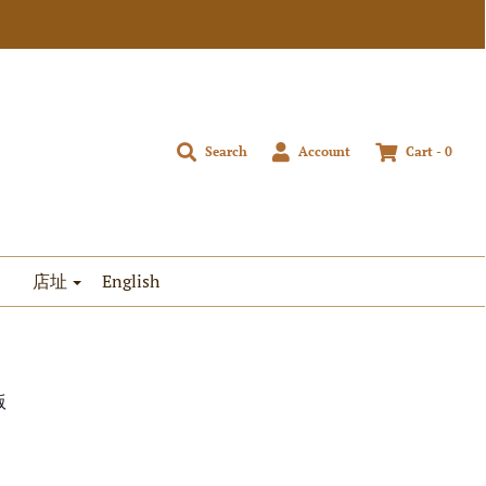
Search
Account
Cart -
0
店址
English
版