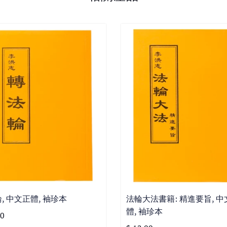
, 中文正體, 袖珍本
法輪大法書籍: 精進要旨, 中
體, 袖珍本
00