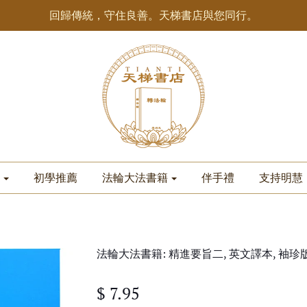
回歸傳統，守住良善。天梯書店與您同行。
初學推薦
法輪大法書籍
伴手禮
支持明慧
法輪大法書籍: 精進要旨二, 英文譯本, 袖珍
$ 7.95