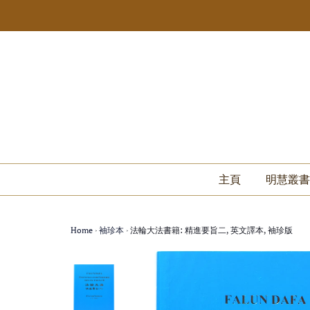
主頁
明慧叢書
Home
›
袖珍本
›
法輪大法書籍: 精進要旨二, 英文譯本, 袖珍版