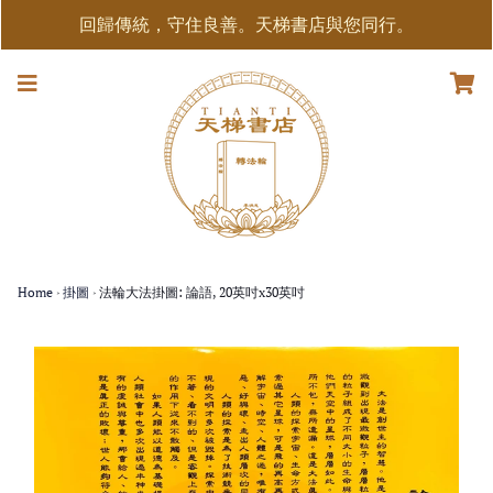
回歸傳統，守住良善。天梯書店與您同行。
Home
›
掛圖
›
法輪大法掛圖: 論語, 20英吋x30英吋