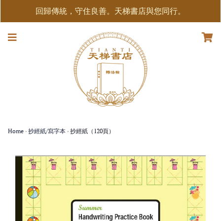
回歸傳統，守住良善。天梯書店與您同行。
Home
›
抄經紙/寫字本
›
抄經紙（120頁）