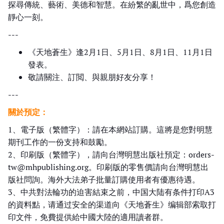
探尋傳統、藝術、美德和智慧。在紛繁的亂世中，爲您創造
靜心一刻。
---
《天地蒼生》逢2月1日、5月1日、8月1日、11月1日
發表。
敬請關注、訂閲、與親朋好友分享！
---
關於預定：
1、電子版（繁體字）：請在本網站訂購。這將是您對明慧
期刊工作的一份支持和鼓勵。
2、印刷版（繁體字），請向台灣明慧出版社預定：orders-
tw@mhpublishing.org。印刷版的零售價請向台灣明慧出
版社問詢。海外大法弟子批量訂購使用者有優惠待遇。
3、中共對法輪功的迫害結束之前，中国大陆有条件打印A3
的資料點，请通过安全的渠道向《天地蒼生》编辑部索取打
印文件，免費提供給中國大陸的適用讀者群。