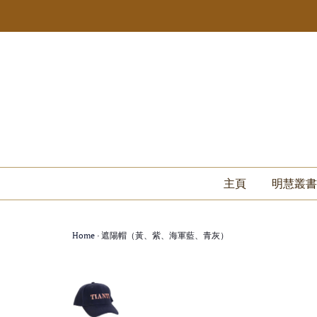
主頁
明慧叢書
Home
›
遮陽帽（黃、紫、海軍藍、青灰）