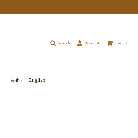
Search
Account
Cart -
0
店址
English