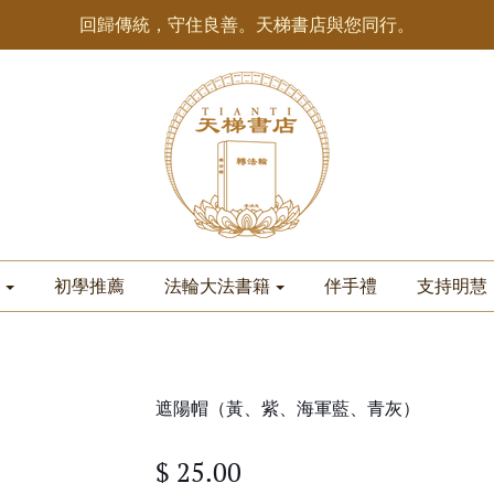
回歸傳統，守住良善。天梯書店與您同行。
初學推薦
法輪大法書籍
伴手禮
支持明慧
遮陽帽（黃、紫、海軍藍、青灰）
$ 25.00