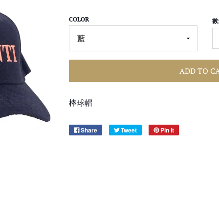
COLOR
數
ADD TO C
棒球帽
Share
Tweet
Pin it