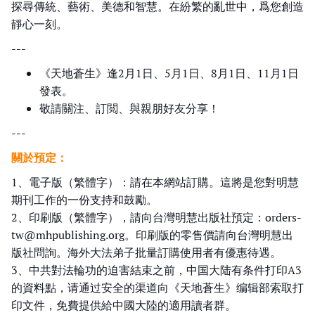
探尋傳統、藝術、美德和智慧。在紛繁的亂世中，爲您創造
靜心一刻。
---
《天地蒼生》逢2月1日、5月1日、8月1日、11月1日
發表。
敬請關注、訂閲、與親朋好友分享！
---
關於預定：
1、電子版（繁體字）：請在本網站訂購。這將是您對明慧
期刊工作的一份支持和鼓勵。
2、印刷版（繁體字），請向台灣明慧出版社預定：orders-
tw@mhpublishing.org。印刷版的零售價請向台灣明慧出
版社問詢。海外大法弟子批量訂購使用者有優惠待遇。
3、中共對法輪功的迫害結束之前，中国大陆有条件打印A3
的資料點，请通过安全的渠道向《天地蒼生》编辑部索取打
印文件，免費提供給中國大陸的適用讀者群。