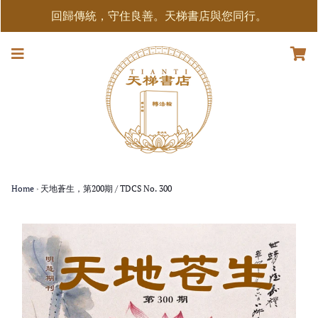
回歸傳統，守住良善。天梯書店與您同行。
Home
›
天地蒼生，第200期 / TDCS No. 300