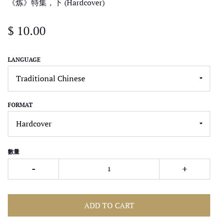
《炼》特集，下 (Hardcover)
$ 10.00
LANGUAGE
FORMAT
數量
-
+
ADD TO CART