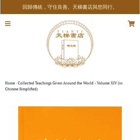
回歸傳統，守住良善。天梯書店與您同行。
Home
›
Collected Teachings Given Around the World - Volume XIV (in
Chinese Simplified)