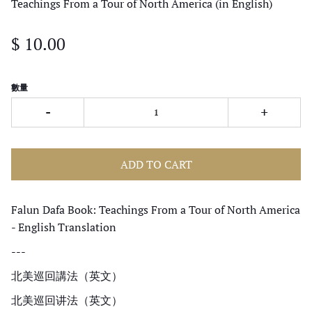
Teachings From a Tour of North America (in English)
$ 10.00
數量
-
+
ADD TO CART
Falun Dafa Book: Teachings From a Tour of North America
- English Translation
---
北美巡回講法（
英文
）
北美巡回讲法（
英文
）