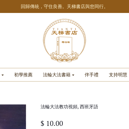
回歸傳統，守住良善。天梯書店與您同行。
初學推薦
法輪大法書籍
伴手禮
支持明慧
法輪大法教功視頻, 西班牙語
$ 10.00