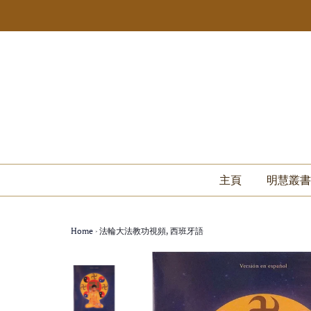
主頁
明慧叢書
Home
›
法輪大法教功視頻, 西班牙語