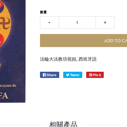
數量
-
+
ADD TO C
法輪大法教功視頻, 西班牙語
Share
Tweet
Pin it
相關產品