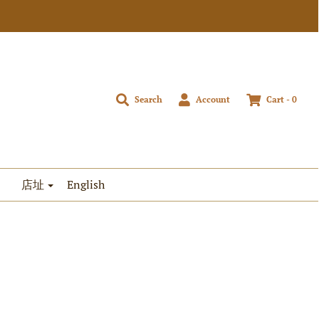
Search
Account
Cart -
0
店址
English