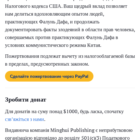
Налогового кодекса США. Ваш щедрый вклад позволяет
нам делиться вдохновляющим опытом людей,
практикующих Фалунь Дафа, и продолжать
документировать факты злодеяний в области прав человека,
совершаемых против практикующих Фалунь Дафа в
условиях коммунистического режима Китая.
Пожертвования подлежат вычету из налогооблагаемой базы
в пределах, предусмотренных законом.
Сделайте пожертвование через PayPal
Зробити донат
Для донатів на суму понад $1000, будь ласка, спочатку
сзв’яжіться з нами
.
Видавнича компанія Minghui Publishing є неприбутковою
організацією відповідно до розділу 501(c)(3) Податкового