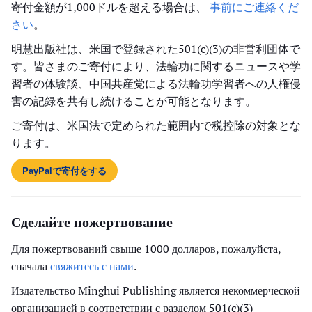
寄付金額が1,000ドルを超える場合は、
事前にご連絡くだ
さい
。
明慧出版社は、米国で登録された501(c)(3)の非営利団体で
す。皆さまのご寄付により、法輪功に関するニュースや学
習者の体験談、中国共産党による法輪功学習者への人権侵
害の記録を共有し続けることが可能となります。
ご寄付は、米国法で定められた範囲内で税控除の対象とな
ります。
PayPalで寄付をする
Сделайте пожертвование
Для пожертвований свыше 1000 долларов, пожалуйста,
сначала
свяжитесь с нами
.
Издательство Minghui Publishing является некоммерческой
организацией в соответствии с разделом 501(c)(3)